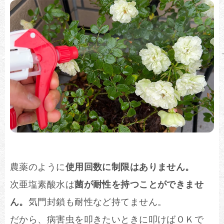
農薬のように
使用回数に制限はありません。
次亜塩素酸水は
菌が耐性を持つことができませ
ん。
気門封鎖も耐性など持てません。
だから、病害虫を叩きたいときに叩けばＯＫで