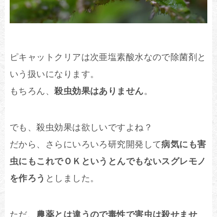
ピキャットクリアは次亜塩素酸水なので除菌剤と
いう扱いになります。
もちろん、
殺虫効果はありません
。
でも、殺虫効果は欲しいですよね？
だから、さらにいろいろ研究開発して
病気にも害
虫にもこれでＯＫというとんでもないスグレモノ
を作ろう
としました。
ただ、
農薬とは違うので毒性で害虫は殺せませ