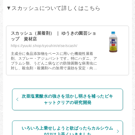
▼スカッシュについて詳しくはこちら
スカッシュ（展着剤） ｜ ゆうきの園芸ショ
ップ 資材店
https://yuuki.shop/syouhin/else/scash/
主成分に食品添加物をベースに用いた機能性展着
剤、スプレー・アジュバントです。特にハダニ、ア
ブラムシ類、うどんこ病などの防除困難な病害虫に
対し、殺虫剤・殺菌剤への加用で薬効を安定・向上
させます。
次亜塩素酸水の強さを活かし弱さを補ったピキ
ャットクリアの研究開発
いろいろ上乗せしようと欲ばったらカルシウム
だけは上手くいきました