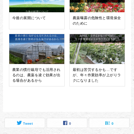
今後の展開について
農薬曝露の危険性と環境保全
のために
農業の慣行栽培でも活用され
最初は苦労するかも…です
るのは、農薬を凌ぐ効果が出
が、年々作業効率が上がりラ
る場合があるから
クになりました
Tweet
0
0