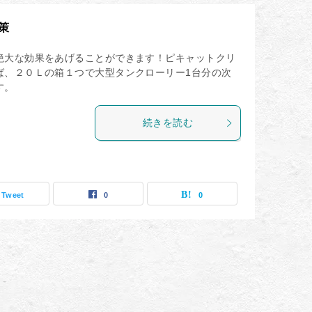
策
絶大な効果をあげることができます！ピキャットクリ
ば、２０Ｌの箱１つで大型タンクローリー1台分の次
す。
続きを読む
Tweet
0
0