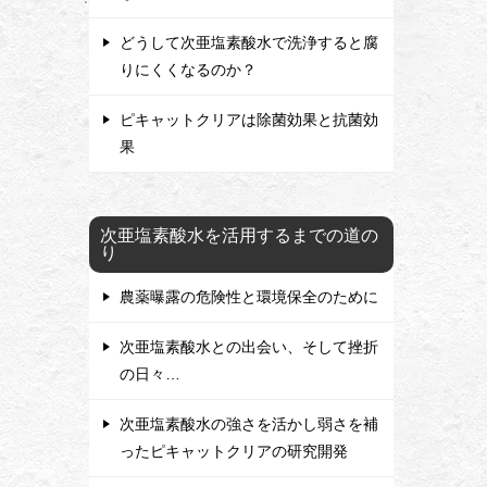
どうして次亜塩素酸水で洗浄すると腐
りにくくなるのか？
ピキャットクリアは除菌効果と抗菌効
果
次亜塩素酸水を活用するまでの道の
り
農薬曝露の危険性と環境保全のために
次亜塩素酸水との出会い、そして挫折
の日々…
次亜塩素酸水の強さを活かし弱さを補
ったピキャットクリアの研究開発