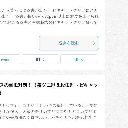
したら葉っぱに薬害が出た！ ピキャットクリアにスカ
出た！ 薬害が怖いから50ppm以上に濃度を上げられ
散布で起こる薬害と有機栽培のピキャットクリア散布で
続きを読む
Tweet
0
0
スの害虫対策！（殺ダニ剤＆殺虫剤→ピキャッ
）
ザミウマ）、コナジラミ ハウス栽培していると一気に
ありながら、天敵のチリカブリダニやミヤコカブリダ
ダニや受粉用のクロマルハナバチやミツバチも共生さ