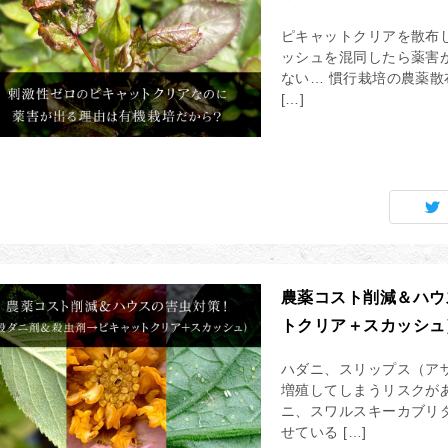
ピキャットクリアを散布
ッシュを混同したら薬害が
ない… 慣行栽培の農薬
[…]
農薬コスト削減＆ハウ
トクリア＋スカッシュ
ハダニ、スリップス（ア
増殖してしまうリスクが
ニ、スワルスキーカブリ
せている […]