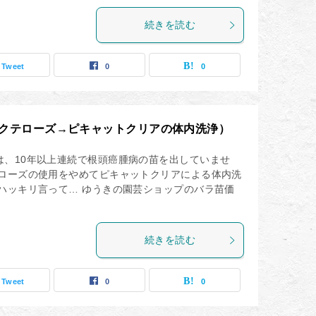
続きを読む
Tweet
0
0
クテローズ→ピキャットクリアの体内洗浄）
は、10年以上連続で根頭癌腫病の苗を出していませ
テローズの使用をやめてピキャットクリアによる体内洗
ハッキリ言って… ゆうきの園芸ショップのバラ苗価
続きを読む
Tweet
0
0