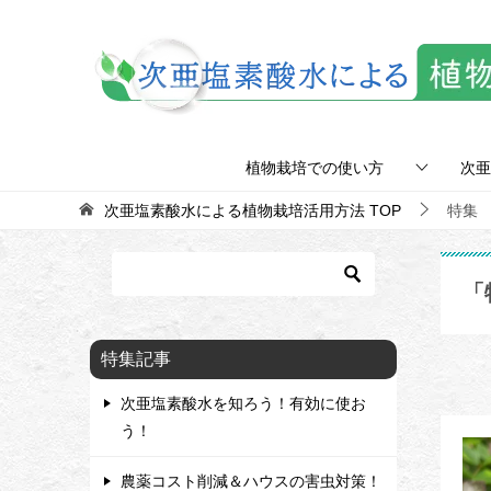
植物栽培での使い方
次亜
次亜塩素酸水による植物栽培活用方法
TOP
特集
「
特集記事
次亜塩素酸水を知ろう！有効に使お
う！
農薬コスト削減＆ハウスの害虫対策！