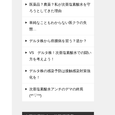
医薬品？農薬？私が次亜塩素酸水を守
ろうとしてきた理由
単純なこともわからない医クラの失
態…
デルタ株から癌腫病を習う？逆か？
VS デルタ株！次亜塩素酸水での闘い
方を考えよう！
デルタ株の感染予防は接触感染対策強
化を！
次亜塩素酸水アンチのデマの終焉
(*^▽^*)