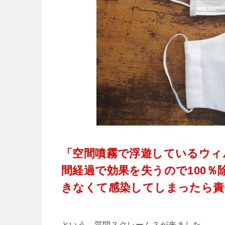
「空間噴霧で浮遊しているウィ
間経過で効果を失うので100％
きなくて感染してしまったら責
という、質問？クレーム？が来ました。