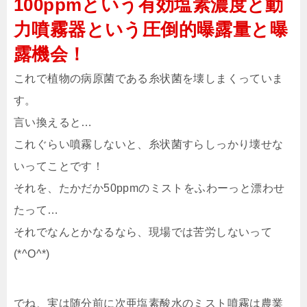
100ppmという有効塩素濃度と動
力噴霧器という圧倒的曝露量と曝
露機会！
これで植物の病原菌である糸状菌を壊しまくっていま
す。
言い換えると…
これぐらい噴霧しないと、糸状菌すらしっかり壊せな
いってことです！
それを、たかだか50ppmのミストをふわーっと漂わせ
たって…
それでなんとかなるなら、現場では苦労しないって
(*^O^*)
でね、実は随分前に次亜塩素酸水のミスト噴霧は農業