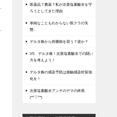
医薬品？農薬？私が次亜塩素酸水を守
ろうとしてきた理由
単純なこともわからない医クラの失
態…
デルタ株から癌腫病を習う？逆か？
VS デルタ株！次亜塩素酸水での闘い
方を考えよう！
デルタ株の感染予防は接触感染対策強
化を！
次亜塩素酸水アンチのデマの終焉
(*^▽^*)