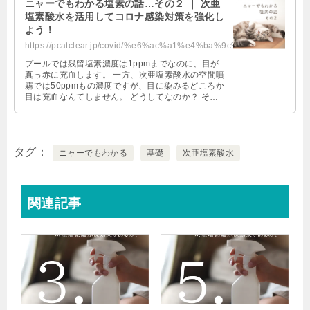
ニャーでもわかる塩素の話…その２ ｜ 次亜
塩素酸水を活用してコロナ感染対策を強化し
よう！
https://pcatclear.jp/covid/%e6%ac%a1%e4%ba%9c%e5%a1%a9%e7%b4%a0%e9%85%b8%e6%b...
プールでは残留塩素濃度は1ppmまでなのに、目が
真っ赤に充血します。 一方、次亜塩素酸水の空間噴
霧では50ppmもの濃度ですが、目に染みるどころか
目は充血なんてしません。 どうしてなのか？ その
前に、ここでハッキリ言って …
タグ
ニャーでもわかる
基礎
次亜塩素酸水
関連記事