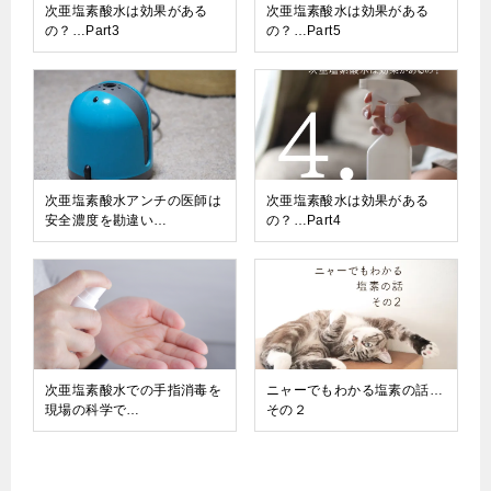
次亜塩素酸水は効果がある
次亜塩素酸水は効果がある
の？…Part3
の？…Part5
次亜塩素酸水アンチの医師は
次亜塩素酸水は効果がある
安全濃度を勘違い…
の？…Part4
次亜塩素酸水での手指消毒を
ニャーでもわかる塩素の話…
現場の科学で…
その２