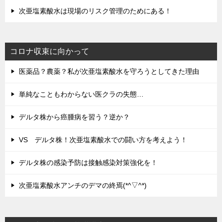
次亜塩素酸水は現場のリスク管理のためにある！
コロナ収束に向かって
医薬品？農薬？私が次亜塩素酸水を守ろうとしてきた理由
単純なこともわからない医クラの失態…
デルタ株から癌腫病を習う？逆か？
VS デルタ株！次亜塩素酸水での闘い方を考えよう！
デルタ株の感染予防は接触感染対策強化を！
次亜塩素酸水アンチのデマの終焉(*^▽^*)